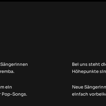
0 Sängerinnen
Bei uns steht d
aremba.
Höhepunkte sind
am ein
Neue Sängerinn
er Pop-Songs.
einfach vorbei